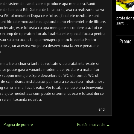
ie de sistem de canalizare si produce apa menajera. Banii
in de la insusi Bill Gate si de la sotia sa, asa ca realizarea sa va
za WC-ul minunte? Dupa ce e folosit, fecalele rezultate sunt
profesional
sunt blocate mirosurile cu ajutorul nano elementelor de filtrare.
santi...
n fecale, este folosita ca apa menajare si condensata. Tot ce
in timp de operatorii locali. Toaleta este special facuta pentru
 sau sa aiba acces la apa menajera pentru locuinta. Pentru
Promo
nti pe zi, iar acestea vor putea deservi pana la zece persoane.
.
mii a treia, chiar si tarile dezvoltate s-au aratat interesate si
 se poate gasi o varianta moderna de reciclare a materiilor
lte scopuri menajere. Spre deosebire de WC-ul normal, WC-ul
ie de schimbarea instalatiilor pe masura ce acestea imbatranesc
g sa nu isi mai faca treaba. Per total, inventia e una binevenita
sa ajute mediul asa cum poate si termenul eco e folosit din ce
a sa e in locuinta noastra.
end.
Pagina de pornire
Postări mai vechi →