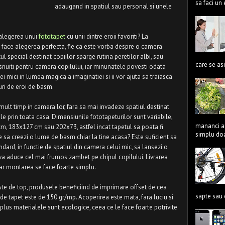
sa faci un 
adaugand in spatiul sau personal si unele
 alegerea unui
fototapet
cu unii dintre eroii favoriti? La
 face alegerea perfecta, fie ca este vorba despre o camera
ul special destinat copiilor sparge rutina peretilor albi, sau
care se asi
bisnuiti pentru camera copilului, iar minunatele povesti odata
ei mici in lumea magica a imaginatiei si ii vor ajuta sa traiasca
turi de eroi de basm.
i mult timp in camera lor, fara sa mai invadeze spatiul destinat
iile prin toata casa. Dimensiunile fototapeturilor sunt variabile,
mananci an
, 183x127 cm sau 202x73, astfel incat tapetul sa poata fi
simplu doa
e sa creezi o lume de basm chiar la tine acasa? Este suficient sa
dard, in functie de spatiul din camera celui mic, sa lansezi o
va aduce cel mai frumos zambet pe chipul copilului. Livrarea
 iar montarea se face foarte simplu.
ste de top, produsele beneficiind de imprimare offset de cea
sapte sau 
a de tapet este de 150 gr/mp. Acoperirea este mata, fara luciu si
 plus materialele sunt ecologice, ceea ce le face foarte potrivite