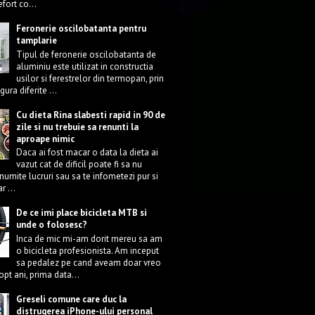
efort co...
Feronerie oscilobatanta pentru
tamplarie
Tipul de feronerie oscilobatanta de
aluminiu este utilizat in constructia
usilor si ferestrelor din termopan, prin
gura diferite ...
Cu dieta Rina slabesti rapid in 90 de
zile si nu trebuie sa renunti la
aproape nimic
Daca ai fost macar o data la dieta ai
vazut cat de dificil poate fi sa nu
umite lucruri sau sa te infometezi pur si
r ...
De ce imi place bicicleta MTB si
unde o folosesc?
Inca de mic mi-am dorit mereu sa am
o bicicleta profesionista. Am inceput
sa pedalez pe cand aveam doar vreo
opt ani, prima data...
Greseli comune care duc la
distrugerea iPhone-ului personal