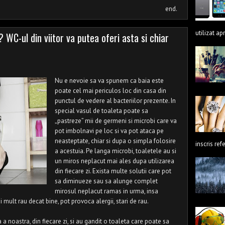
end.
utilizat ap
 WC-ul din viitor va putea oferi asta si chiar
Nu e nevoie sa va spunem ca baia este
poate cel mai periculos loc din casa din
punctul de vedere al bacteriilor prezente. In
special vasul de toaleta poate sa
„pastreze” mii de germeni si microbi care va
pot imbolnavi pe loc si va pot ataca pe
neasteptate, chiar si dupa o simpla folosire
inscris ref
a acestuia. Pe langa microbi, toaletele au si
un miros neplacut mai ales dupa utilizarea
din fiecare zi. Exista multe solutii care pot
sa diminueze sau sa alunge complet
mirosul neplacut ramas in urma, insa
 mult rau decat bine, pot provoca alergii, stari de rau.
 a noastra, din fiecare zi, si au gandit o toaleta care poate sa