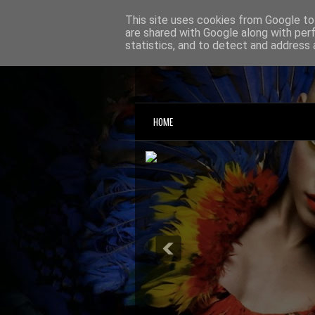
This site uses cookies from Google to 
are shared with Google along with per
statistics, and to detect and address 
ce facem diseara?
HOME