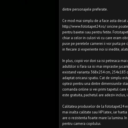
dintre personajele preferate.
Ce mod mai simplu de a face asta decat
http://www.fototapet24.ro/ oricine poate
pentru baietei sau pentru fetite. Fototapet
chiar a celor in culori vii cu care eram o
puse pe peretele camerei ii vor purta pe c
in fiecare zi experiente noi si inedite, ala
In plus, copiii vor dori sa isi petreaca ma
adultilor si fara sa isi mai imprastie jucar
existand varianta 368x254 cm, 254x183 cm
adaptat oricarui spatiu. Cat de simplu est
optezi pentru una dintre dimensiunile stan
comanda online si vei primi tapetul care 
este gratuita, pachetul are adeziv inclus,
Calitatea produselor de la fototapet24 e
mai inalta calitate sau HP latex, iar harti
are o rezistenta foarte mare la lumina. In
pentru camera copilului.