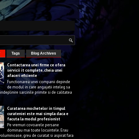
r
Tags
Blog Archives
Contactarea unei firme ce ofera
servicii it complete, cheia unei
afaceri eficiente
Functionarea unei companii depinde
de modul in care angajatii inteleg sa
 indeplinire sarcinile primite si de calitatea
Curatarea mochetelor in timpul
curateniei este mai simpla daca e
facuta la modul profesionist
Pe vremuri covoarele persane
dominau mai toate locuintele. Erau
voluminoase, greu de curatat si aspirat fara