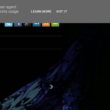
user-agent
erate usage
LEARN MORE
GOT IT