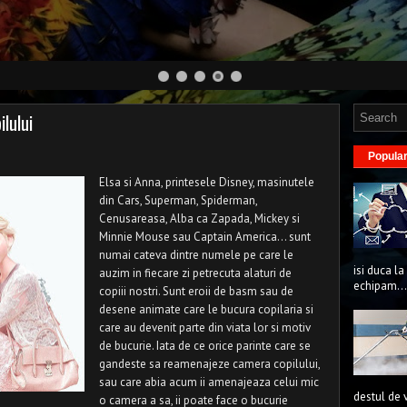
lului
Popula
Elsa si Anna, printesele Disney, masinutele
din Cars, Superman, Spiderman,
Cenusareasa, Alba ca Zapada, Mickey si
Minnie Mouse sau Captain America... sunt
numai cateva dintre numele pe care le
isi duca la
auzim in fiecare zi petrecuta alaturi de
echipam...
copiii nostri. Sunt eroii de basm sau de
desene animate care le bucura copilaria si
care au devenit parte din viata lor si motiv
de bucurie. Iata de ce orice parinte care se
gandeste sa reamenajeze camera copilului,
sau care abia acum ii amenajeaza celui mic
destul de 
o camera a sa, ii poate face o bucurie