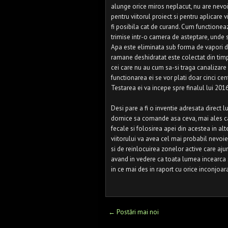
alunge orice miros neplacut, nu are nevo
pentru viitorul proiect si pentru aplicare v
fi posibila cat de curand. Cum functionea
trimise intr-o camera de asteptare, unde 
Apa este eliminata sub forma de vapori di
ramane deshidratat este colectat din timp 
cei care nu au cum sa-si traga canalizare
functionarea ei se vor plati doar cinci ce
Testarea ei va incepe spre finalul lui 2016
Desi pare a fi o inventie adresata direct lu
dornice sa comande asa ceva, mai ales ca
fecale si folosirea apei din acestea in a
viitorului va avea cel mai probabil nevo
si de reinlocuirea zonelor active care ajun
avand in vedere ca toata lumea incearca 
in ce mai des in raport cu orice inconjoar
← Postări mai noi