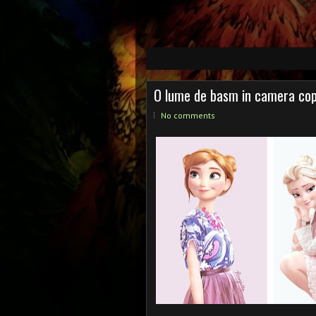
1
2
3
4
5
O lume de basm in camera copi
No comments