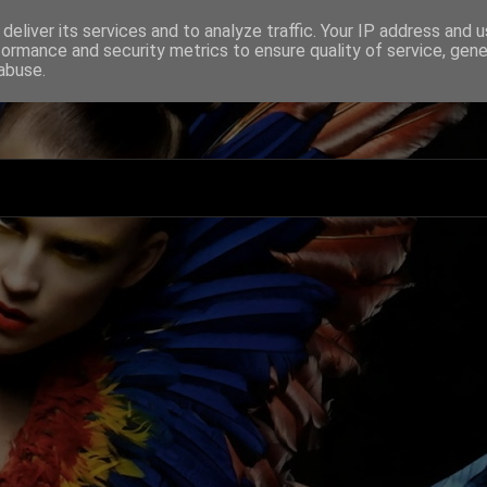
deliver its services and to analyze traffic. Your IP address and 
formance and security metrics to ensure quality of service, gen
abuse.