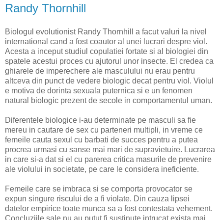
Randy Thornhill
Biologul evolutionist Randy Thornhill a facut valuri la nivel
international cand a fost coautor al unei lucrari despre viol.
Acesta a inceput studiul copulatiei fortate si al biologiei din
spatele acestui proces cu ajutorul unor insecte. El credea ca
ghiarele de imperechere ale masculului nu erau pentru
altceva din punct de vedere biologic decat pentru viol. Violul
e motiva de dorinta sexuala puternica si e un fenomen
natural biologic prezent de secole in comportamentul uman.
Diferentele biologice i-au determinate pe masculi sa fie
mereu in cautare de sex cu parteneri multipli, in vreme ce
femeile cauta sexul cu barbati de succes pentru a putea
procrea urmasi cu sanse mai mari de supravietuire. Lucrarea
in care si-a dat si el cu parerea critica masurile de prevenire
ale violului in societate, pe care le considera ineficiente.
Femeile care se imbraca si se comporta provocator se
expun singure riscului de a fi violate. Din cauza lipsei
datelor empirice toate munca sa a fost contestata vehement.
Concluziile sale nu au putut fi sustinute intrucat exista mai