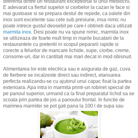
diferenta dintre un restaurant exceptional si unul mediocru.
E adevarat ca fiertul supelor si ciorbelor la cazan le face si
mai gustoase si se prepara destul de repede, ca oalele din
inox sunt excelente sau cele sub presiune, insa nimic nu
poate intrece gustul deosebit pe care-l obtineti daca utilizati
marmita inox
. Desi poate nu va spune nimic, marmita inox
se utilizeaza de foarte mult timp in marile bucatarii de la
restaurantele cu pretentii in scopul pepararii rapide si
corecte a felurilor de mancare lichide, supe, ciorbe, creme,
consome-uri, dar in cantitati mai mari decat in mod obisnuit.
Alimentarea lor este electrica sau e asigurata de gaz, cuva
de fierbere se incalzeste direct sau indirect, etansarea
perfecta realizandu-se cu ajutorul unui capac fixat la partea
exterioara. Apa intra in marmita printr-un robinet special de
pe panoul superior, urmand ca la final preparatul lichid sa se
scoata prin partea de jos a panoului frontal. In functie de
marimea marmitei se pot gati pana la 100 l de supa sau