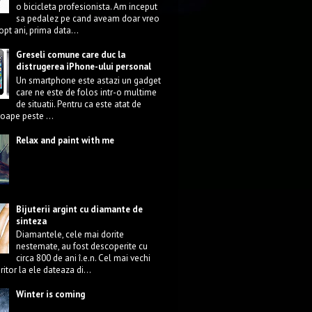
o bicicleta profesionista. Am inceput
sa pedalez pe cand aveam doar vreo
opt ani, prima data...
Greseli comune care duc la
distrugerea iPhone-ului personal
Un smartphone este astazi un gadget
care ne este de folos intr-o multime
de situatii. Pentru ca este atat de
roape peste ...
Relax and paint with me
Bijuterii argint
cu diamante de
sinteza
Diamantele, cele mai dorite
nestemate, au fost descoperite cu
circa 800 de ani î.e.n. Cel mai vechi
eritor la ele dateaza di...
Winter is coming