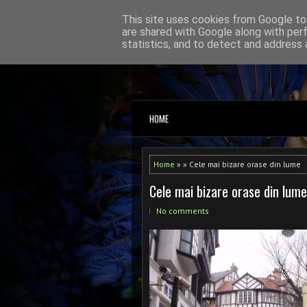
This site uses cookies from Google to 
are shared with Google along with per
statistics, and to detect and address 
ce facem diseara?
HOME
Home
» » Cele mai bizare orase din lume
Cele mai bizare orase din lume
No comments