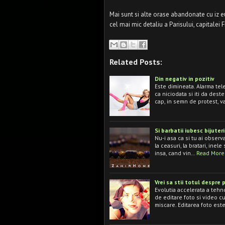
Mai sunt si alte orase abandonate cu iz e
cel mai mic detaliu a Parisului, capitalei F
Related Posts:
Din negativ in pozitiv
Este dimineata. Alarma te
ca niciodata si iti da deste
cap, in semn de protest, 
Si barbatii iubesc bijuteri
Nu-i asa ca si tu ai observ
la ceasuri, la bratari, inele
insa, cand vin…
Read More
Vrei sa stii totul despre
Evolutia accelerata a tehn
de editare foto si video cu 
miscare. Editarea foto est