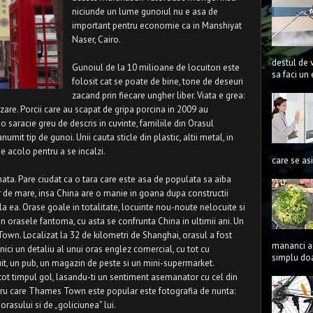
niciunde un lume gunoiul nu e asa de
important pentru economie ca in Manshiyat
Naser, Cairo.
destul de 
Gunoiul de la 10 milioane de locuitori este
sa faci un 
folosit cat se poate de bine, tone de deseuri
zacand prin fiecare ungher liber. Viata e grea:
izare. Porcii care au scapat de gripa porcina in 2009 au
o saracie greu de descris in cuvinte, familiile din Orasul
umit tip de gunoi. Unii cauta sticle din plastic, altii metal, in
pe acolo pentru a se incalzi.
care se asi
ata. Pare ciudat ca o tara care este asa de populata sa aiba
 de mare, insa China are o manie in goana dupa constructii
la ea. Orase goale in totalitate, locuinte nou-noute nelocuite si
 in orasele fantoma, cu asta se confrunta China in ultimii ani. Un
n. Localizat la 32 de kilometri de Shanghai, orasul a fost
mananci an
 nici un detaliu al unui oras englez comercial, cu tot cu
simplu doa
truit, un pub, un magazin de peste si un mini-supermarket.
ot timpul gol, lasandu-ti un sentiment asemanator cu cel din
entru care Thames Town este popular este fotografia de nunta:
orasului si de „goliciunea” lui.