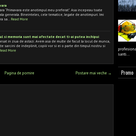
avara
vara “Primavara este anotimpul meu preferat”. Asa incepeau toate
a generala. Bineinteles, cele tematice, legate de anotimpuri. Imi
era sa…
Read More
ierul si memoria sunt mai afectate decat ti-ai putea inchipui
tresat in ziua de astazi. Avem asa de multe de facut la locul de munca,
e sarcini de indeplinit, copiii vor si ei o parte din timpul nostru si
profesional
Read More
santi...
Promo
Pagina de pornire
Postare mai veche →