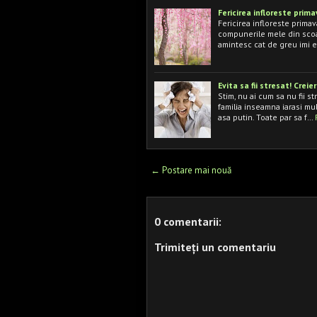
Fericirea infloreste prim
Fericirea infloreste prima
compunerile mele din scoal
amintesc cat de greu imi 
Evita sa fii stresat! Cre
Stim, nu ai cum sa nu fii s
familia inseamna iarasi mult
asa putin. Toate par sa f…
← Postare mai nouă
0 comentarii:
Trimiteți un comentariu