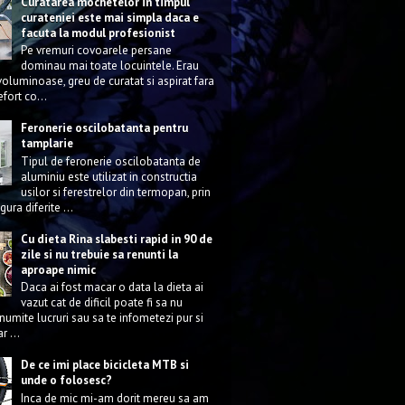
Curatarea mochetelor in timpul
curateniei este mai simpla daca e
facuta la modul profesionist
Pe vremuri covoarele persane
dominau mai toate locuintele. Erau
voluminoase, greu de curatat si aspirat fara
efort co...
Feronerie oscilobatanta pentru
tamplarie
Tipul de feronerie oscilobatanta de
aluminiu este utilizat in constructia
usilor si ferestrelor din termopan, prin
gura diferite ...
Cu dieta Rina slabesti rapid in 90 de
zile si nu trebuie sa renunti la
aproape nimic
Daca ai fost macar o data la dieta ai
vazut cat de dificil poate fi sa nu
umite lucruri sau sa te infometezi pur si
r ...
De ce imi place bicicleta MTB si
unde o folosesc?
Inca de mic mi-am dorit mereu sa am