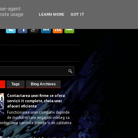
user-agent
erate usage
LEARN MORE
GOT IT
r
Tags
Blog Archives
Contactarea unei firme ce ofera
servicii it complete, cheia unei
afaceri eficiente
Functionarea unei companii depinde
de modul in care angajatii inteleg sa
 indeplinire sarcinile primite si de calitatea