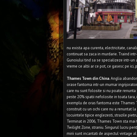
nu exista apa curenta, electricitate, canal
continuat sa zaca in murdarie. Traind intr-
Gunoiului tind sa se specializeze intr-un an
vreme ce altii ar ce pot, ce gasesc pe ici, 
Thames Town din China
. Anglia abandon
orase fantoma intr-un mumar ingrijorator
care nu sunt folosite si nu poate renunta 
peste 20% spatii nefolosite in toata tara,
exemplu de oras fantoma este Thames Tow
construit cu un ochi care nu a renuntat la
locuintele tipice englezesti, strazile pie
Terminat in 2006, Thames Town sta mai t
Twilight Zone, straniu. Singurul lucru p
mirii sunt incantati de aspectul vintage al 