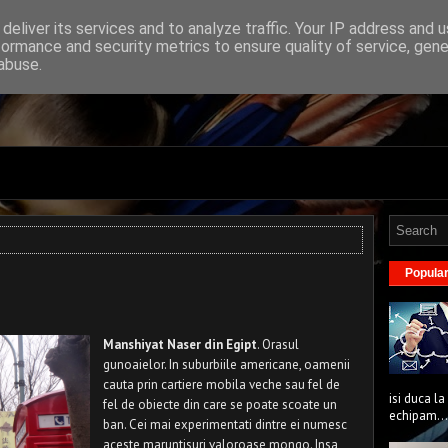
deliver its services and to analyze traffic. Your IP address and 
formance and security metrics to ensure quality of service, gen
abuse.
Popula
Manshiyat Naser din Egipt
. Orasul
gunoaielor. In suburbiile americane, oamenii
cauta prin cartiere mobila veche sau fel de
isi duca la
fel de obiecte din care se poate scoate un
echipam...
ban. Cei mai experimentati dintre ei numesc
aceste maruntisuri valoroase mongo. Insa