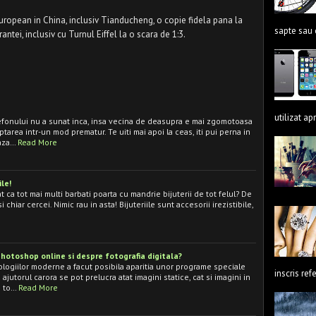
uropean in China, inclusiv Tianducheng, o copie fidela pana la
sapte sau 
rantei, inclusiv cu Turnul Eiffel la o scara de 1:3.
utilizat ap
lefonului nu a sunat inca, insa vecina de deasupra e mai zgomotoasa
ptarea intr-un mod prematur. Te uiti mai apoi la ceas, iti pui perna in
vaza…
Read More
ile!
at ca tot mai multi barbati poarta cu mandrie bijuterii de tot felul? De
 si chiar cercei. Nimic rau in asta! Bijuteriile sunt accesorii irezistibile,
 photoshop online si despre fotografia digitala?
ologiilor moderne a facut posibila aparitia unor programe speciale
inscris ref
ajutorul carora se pot prelucra atat imagini statice, cat si imagini in
e to…
Read More